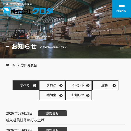
住まいから社会を変える
MENU
− お知らせ
/ INFORMATION /
ホーム
›
方針発表会
すべて
ブログ
イベント
活動
補助金
お知らせ
2026年07月13日
お知らせ
新入社員研修の打ち上げ
2026年05月27日
お知らせ