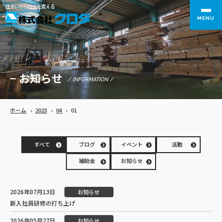
住まいから社会を変える
MENU
− お知らせ
/ INFORMATION /
ホーム
›
2023
›
04
›
01
すべて
ブログ
イベント
活動
補助金
お知らせ
2026年07月13日
お知らせ
新入社員研修の打ち上げ
2026年05月27日
お知らせ