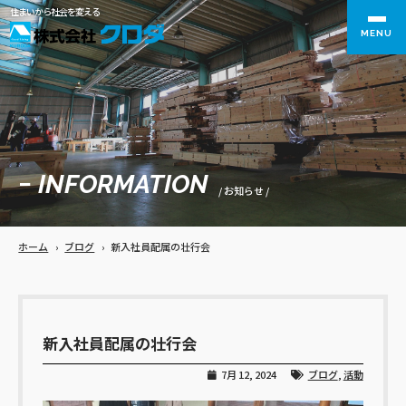
住まいから社会を変える
MENU
− INFORMATION
/ お知らせ /
ホーム
›
ブログ
›
新入社員配属の壮行会
新入社員配属の壮行会
7月 12, 2024
ブログ
,
活動